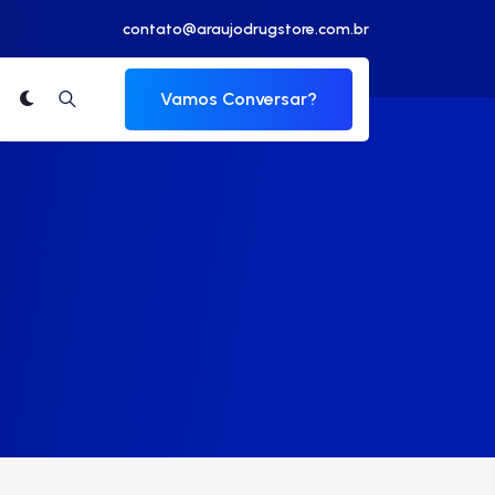
contato@araujodrugstore.com.br
Vamos Conversar?