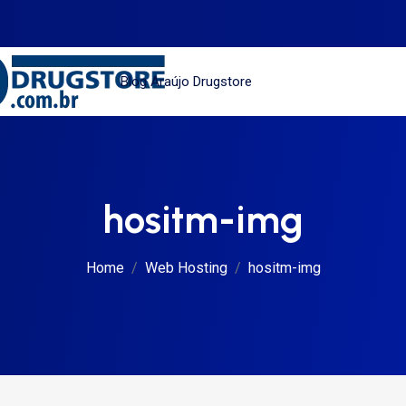
Blog Araújo Drugstore
hositm-img
Home
Web Hosting
hositm-img