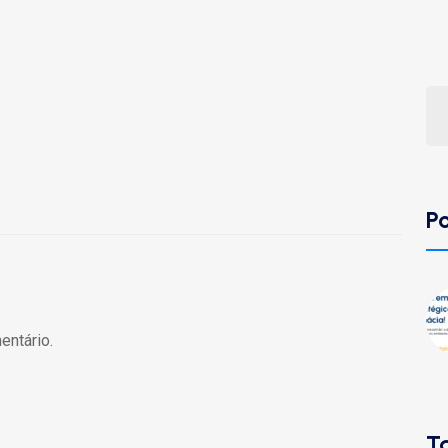
P
entário.
T