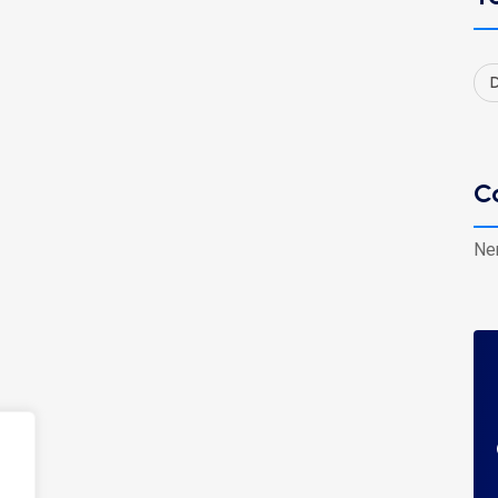
D
C
Ne