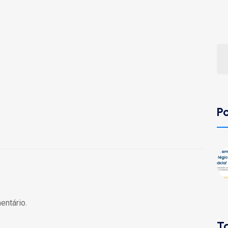
P
entário.
T