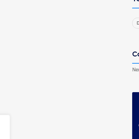
D
C
Ne