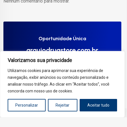
Nenhum comentário para mostrar.
Oportunidade Única
araujodrugstore.com.br
Valorizamos sua privacidade
Compre Agora
Utilizamos cookies para aprimorar sua experiência de
navegação, exibir anúncios ou conteúdo personalizado e
analisar nosso tráfego. Ao clicar em “Aceitar todos”, você
concorda com nosso uso de cookies.
Personalizar
Rejeitar
Aceitar tudo
Copyright 2025 - Araújo Drugstore. Todos os direitos
reservados