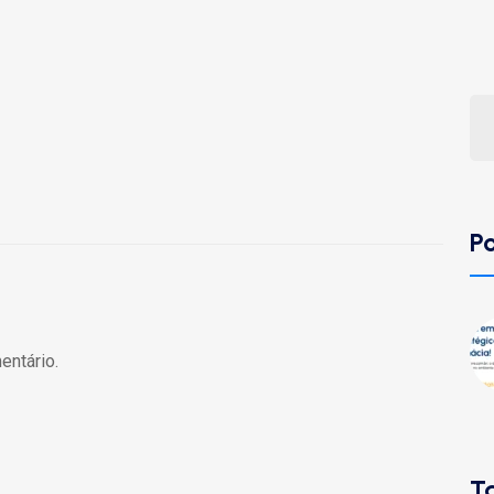
P
entário.
T