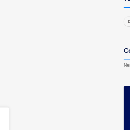
D
C
Ne