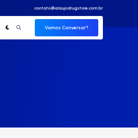
contato@araujodrugstore.com.br
Vamos Conversar?