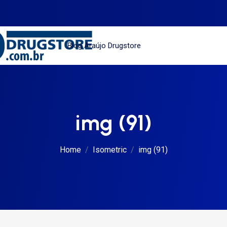
Blog Araújo Drugstore
img (91)
Home
Isometric
img (91)