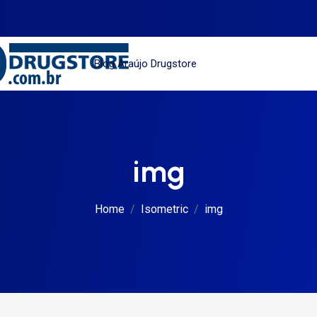
Blog Araújo Drugstore
img
Home
Isometric
img