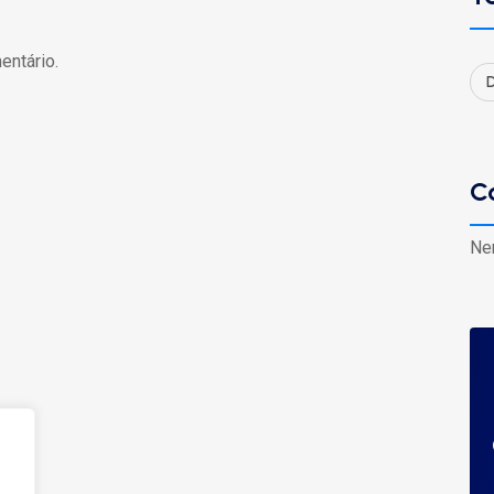
entário.
D
C
Ne