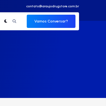
contato@araujodrugstore.com.br
Vamos Conversar?