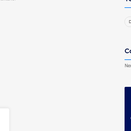
D
C
Ne