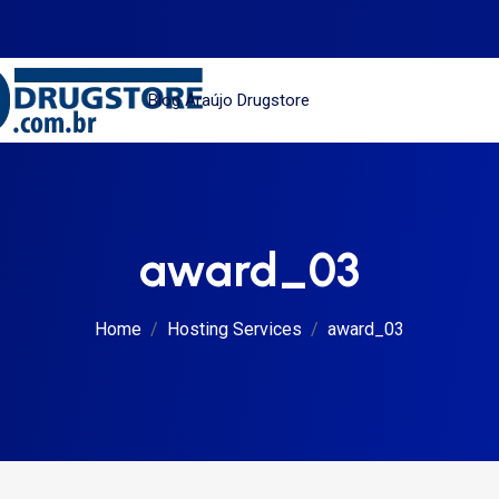
Blog Araújo Drugstore
award_03
Home
Hosting Services
award_03