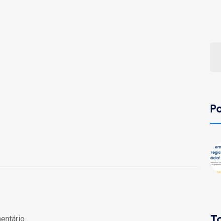
P
T
entário.