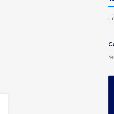
D
C
Ne