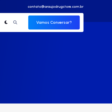
contato@araujodrugstore.com.br
Vamos Conversar?