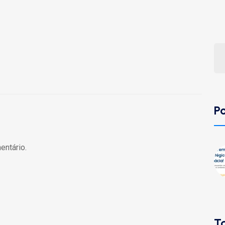
P
entário.
T