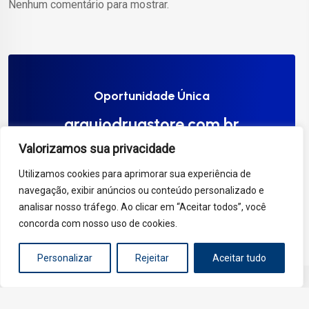
Nenhum comentário para mostrar.
Oportunidade Única
araujodrugstore.com.br
Valorizamos sua privacidade
Compre Agora
Utilizamos cookies para aprimorar sua experiência de
navegação, exibir anúncios ou conteúdo personalizado e
analisar nosso tráfego. Ao clicar em “Aceitar todos”, você
concorda com nosso uso de cookies.
Personalizar
Rejeitar
Aceitar tudo
Copyright 2025 - Araújo Drugstore. Todos os direitos
reservados