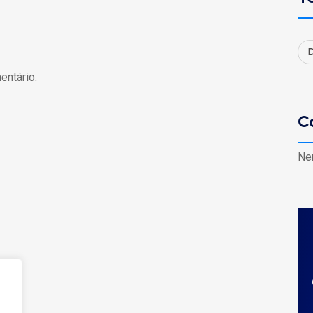
D
entário.
C
Ne