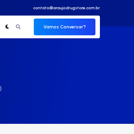
contato@araujodrugstore.com.br
Vamos Conversar?
)