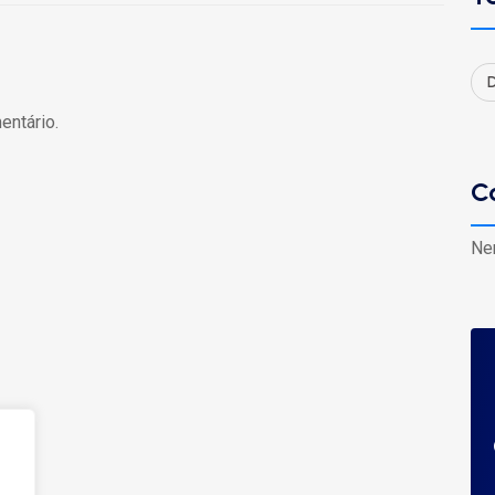
D
entário.
C
Ne